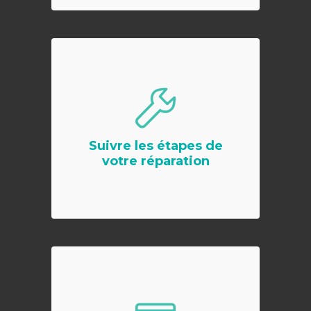
Suivre les étapes de
votre réparation
Suivi de réparation pour client sans
compte ? Facile, vous renseignez
votre N° de réparation et votre
Suivre les étapes de
numéro d’identification.
votre réparation
EN SAVOIR PLUS
Payer un devis ou une
facture
Vous souhaitez faire un règlement