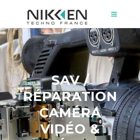
SAV /
RÉPARATION
CAMÉRA
VIDÉO &